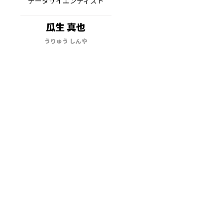
データサイエンティスト
瓜生 真也
うりゅう しんや