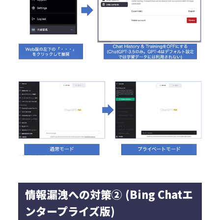
情報漏洩への対策② (Bing Chatエ
ンタープライズ版)​