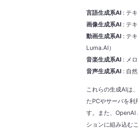
言語生成系AI
: テ
画像生成系AI
: テキ
動画生成系AI
: テ
Luma.AI）
音楽生成系AI
: メ
音声生成系AI
: 自
これらの生成AIは
たPCやサーバを
す。また、OpenAI
ションに組み込む