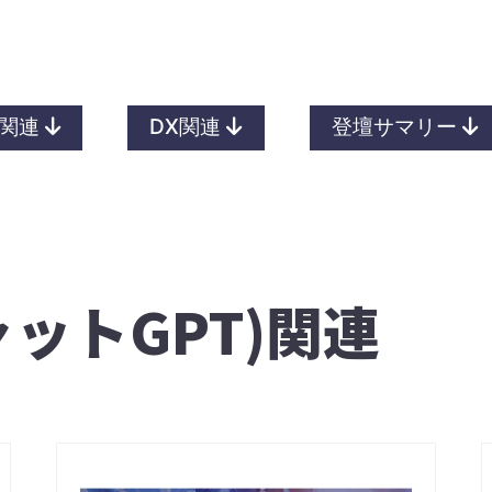
I関連
DX関連
登壇サマリー
チャットGPT)関連