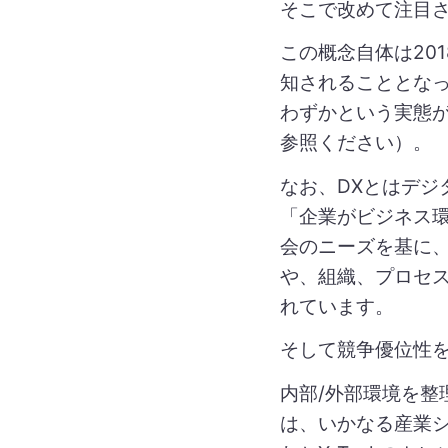
そこで改めて注目さ
この概念自体は20
知されることとな
わずかという実態が浮
参照ください）。
なお、DXとはデ
「企業がビジネス
会のニーズを基に
や、組織、プロセ
れています。
そして競争優位性を
内部/外部環境を
は、いかなる産業