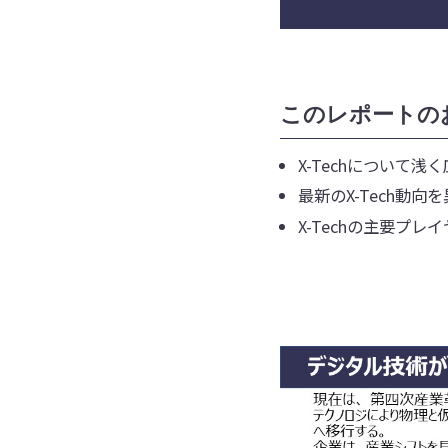
このレポートの
X-Techについて浅
最新のX-Tech動
X-Techの主要プレ