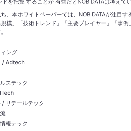
レンドを把握 することが 有益だとNOB DATAは考えて
、本ホワイトペーパーでは、NOB DATAが注目する1
場規模」「技術トレンド」「主要プレイヤー」「事例
す。
ティング
 Adtech
ヘルステック
Tech
 / リテールテック
物流
理情報テック