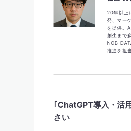
20年以
発、マー
を提供。
創生まで
NOB D
推進を担
｢ChatGPT導入・活
さい