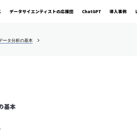
ス
データサイエンティストの応援団
ChatGPT
導入事例
たデータ分析の基本
析の基本
理