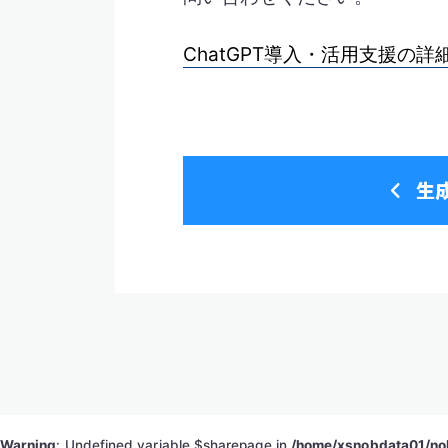
ChatGPT導入・活用支援の詳
生
Warning
: Undefined variable $sharepage in
/home/xsnobdata01/nob