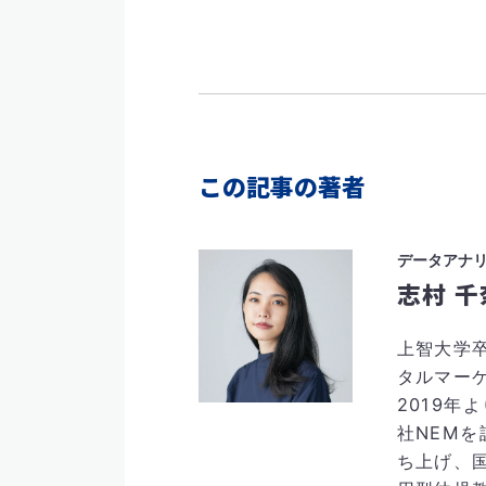
この記事の著者
データアナ
志村 千
上智大学
タルマー
2019年
社NEMを
ち上げ、