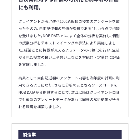
にも利用｡
クライアントから､“述べ1000名規模の授業のアンケートを取
ったものの､自由記述欄の評価が課題である”という点で相談
を受けました｡NOB DATAでは､まず全体の分析を実施し､個別
の授業分析をテキストマイニングの手法により実施しまし
た｡授業ごとに特徴が見えるようデータの可視化を行い､生徒
から見た授業の良い点や悪い点などを客観的・定量的に評価
を実施しました｡
結果として自由記述欄のアンケート内容も次年度の計画に利
用できるようになり､さらに分析の元となるソースコードを
NOB DATAから提供することで､次回以降はクライアント自身
でも最新のアンケートデータがあれば同様の解析結果が得ら
れる環境を構築しました｡
製造業