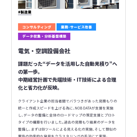
#製造業
コンサルティング
業務･サービス改善
データ収集・分析基盤構築
電気・空調設備会社
課題だった“データを活用した自動見積り”へ
の第一歩｡
中期経営計画で先端技術・IT技術による合理
化と省力化が反映｡
クライアント企業の担当者間でバラつきがあった見積もりの
統一と作成スピードを上げる為に､NOB DATAが支援を実施
し､データの整備と全体のロードマップの策定支援とプロト
タイプの構築を行いました｡過去の見積もり結果のデータを
整備し､まずはBIツールによる見える化の実施､そして類似の
案件の効率的な発見をクラスタリングの手法にて実現｡