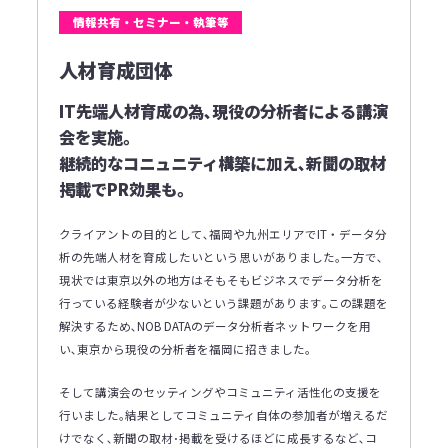
情報共有・セミナー・執筆等
人材育成団体
IT先端人材育成の為､現役の分析者による講演
会を実施｡
継続的なコニュニティ構築に加え､新聞の取材
掲載でPR効果も｡
クライアントの目的として､福岡や九州エリアでIT・データ分
析の先端人材を育成したいという思いがありました｡一方で､
現状では東京以外の地方はそもそもビジネスでデータ分析を
行っている経験者が少ないという課題があります｡この課題を
解決するため､NOB DATAのデータ分析者ネットワークを用
い､東京から現役の分析者を福岡に招きました｡
そして講演会のセッティングやコミュニティ活性化の支援を
行いました｡結果としてコミュニティ自体の参加者が増えるだ
けでなく､新聞の取材･掲載を受けるほどに成長するなど､コ