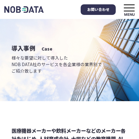
お問い合わせ
MENU
導入事例
Case
様々な要望に対して導入した
NOB DATA社のサービスを
各企業様の業界別で
ご紹介致します
医療機器メーカーや飲料メーカーなどのメーカー各
社をはじめ､
人材育成会社､大学などの教育機関､AI