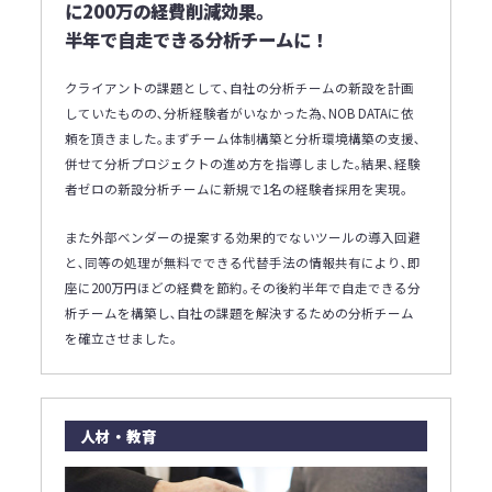
に200万の経費削減効果｡
半年で自走できる分析チームに！
クライアントの課題として､自社の分析チームの新設を計画
していたものの､分析経験者がいなかった為､NOB DATAに依
頼を頂きました｡まずチーム体制構築と分析環境構築の支援､
併せて分析プロジェクトの進め方を指導しました｡結果､経験
者ゼロの新設分析チームに新規で1名の経験者採用を実現｡
また外部ベンダーの提案する効果的でないツールの導入回避
と､同等の処理が無料でできる代替手法の情報共有により､即
座に200万円ほどの経費を節約｡その後約半年で自走できる分
析チームを構築し､自社の課題を解決するための分析チーム
を確立させました｡
人材・教育