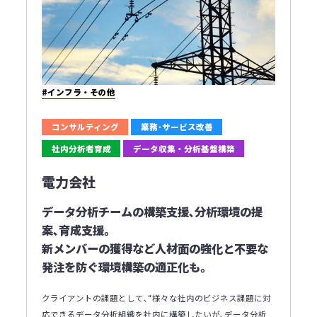
#インフラ・その他
コンサルティング
業務･サービス改善
社内分析者育成
データ収集・分析基盤構築
電力会社
データ分析チームの構築支援､分析環境の提
案､育成支援｡
新メンバーの獲得など人材面の強化と不要な
発注を防ぐ環境構築の適正化も｡
クライアントの課題として､“様々な社内のビジネス課題に対
応できるデータ分析組織を社内に構築したいが､データ分析