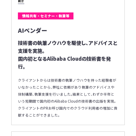
#IT
情報共有・セミナー・執筆等
AIベンダー
技術書の執筆ノウハウを駆使し､アドバイスと
支援を実施｡
国内初となるAlibaba Cloudの技術書を発
行｡
クライアントからは技術書の執筆ノウハウを持った経験者が
いなかったことから､弊社に依頼があり執筆のアドバイスや
体制構築､執筆支援を行いました｡結果として､わずか半年と
いう短期間で国内初のAlibaba Cloudの技術書の出版を実現｡
クライアントのPRお呼び国内でのクラウド利用者の増加に貢
献することができました｡