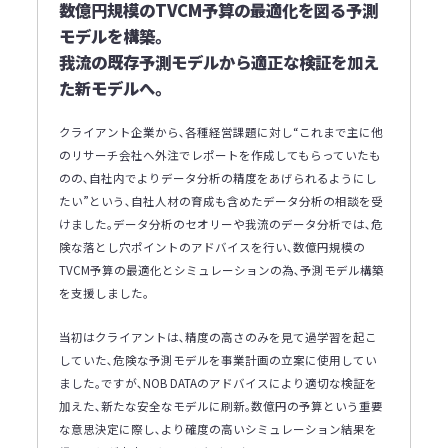
数億円規模のTVCM予算の最適化を図る予測
モデルを構築｡
我流の既存予測モデルから適正な検証を加え
た新モデルへ｡
クライアント企業から､各種経営課題に対し“これまで主に他
のリサーチ会社へ外注でレポートを作成してもらっていたも
のの､自社内でよりデータ分析の精度をあげられるようにし
たい”という､自社人材の育成も含めたデータ分析の相談を受
けました｡データ分析のセオリーや我流のデータ分析では､危
険な落とし穴ポイントのアドバイスを行い､数億円規模の
TVCM予算の最適化とシミュレーションの為､予測モデル構築
を支援しました｡
当初はクライアントは､精度の高さのみを見て過学習を起こ
していた､危険な予測モデルを事業計画の立案に使用してい
ました｡ですが､NOB DATAのアドバイスにより適切な検証を
加えた､新たな安全なモデルに刷新｡数億円の予算という重要
な意思決定に際し､より確度の高いシミュレーション結果を