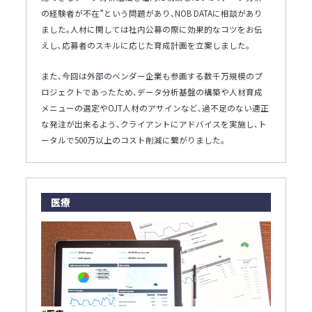
の経験者が不在”という問題があり､NOB DATAに相談があり
ました｡人材に関しては社内公募の際に効果的なコツをお伝
えし､応募者のスキルに応じた育成計画を立案しました｡
また､今回は外部のベンダー企業も参画する数千万規模のプ
ロジェクトであったため､データ分析基盤の構築や人材育成
メニューの選定やOJT人材のアサインなど､過不足のない適正
な発注が出来るよう､クライアントにアドバイスを実施し､ト
ータルで500万以上のコスト削減に繋がりました｡
医療