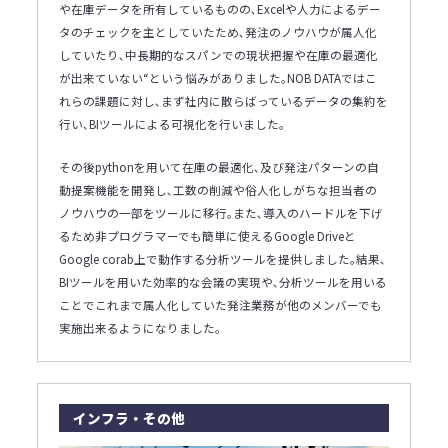
や在庫データを所有しているものの､Excelや人力によるデー
タのチェックを主としていたため､発注のノウハウが属人化
していたり､中長期的なスパンでの現状把握や在庫の最適化
が出来ていない“という悩みがありました｡NOB DATAではこ
れらの課題に対し､まず社内に散らばっているデータの集約を
行い､BIツールによる可視化を行いました｡
その後pythonを用いて在庫の最適化､及び発注パターンの自
動提案機能を開発し､工数の削減や俗人化しがちな担当者の
ノウハウの一部をツールに移行｡また､導入のハードルを下げ
るため非プログラマーでも簡単に使えるGoogle Driveと
Google corab上で動作する分析ツールを提供しました｡結果､
BIツールを用いた効率的な会議の実現や､分析ツールを用いる
ことでこれまで属人化していた発注業務が他のメンバーでも
実施出来るようになりました｡
インフラ・その他