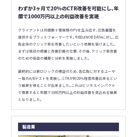
わずか3ヶ月で20%のCTR改善を可能にし､年
間で1000万円以上の利益改善を実現
クライアントは月間数十億規模のPVを生み出す､広告基盤を
提供するプラットフォーマーです｡今回はNOB DATAに対し､広
告全体のクリック率を改善したいという依頼を受けました｡
まずは現状の把握と改善計画の立案､その後､クリック率改善
のための仮設の構築と分析を実施しました｡
最終的には新ロジックの検証のため､各広告に対するユーザ
ー毎のA/Bテストを実施し､CTRが約20％程度改善出来るとい
う結果を得ることが出来ました｡これはビジネスインパクト
で換算すると年間で1000万円以上の利益改善を見込める結果
となりました｡
製造業