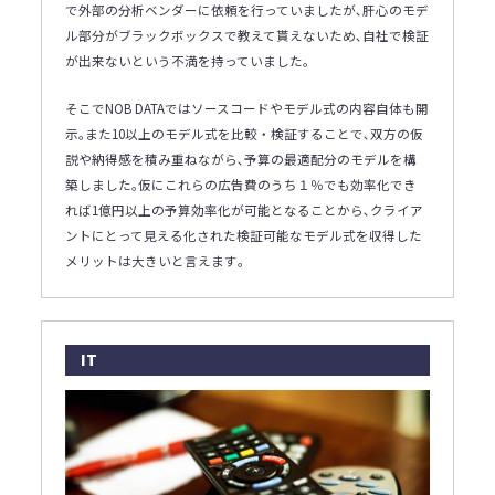
で外部の分析ベンダーに依頼を行っていましたが､肝心のモデ
ル部分がブラックボックスで教えて貰えないため､自社で検証
が出来ないという不満を持っていました｡
そこでNOB DATAではソースコードやモデル式の内容自体も開
示｡また10以上のモデル式を比較・検証することで､双方の仮
説や納得感を積み重ねながら､予算の最適配分のモデルを構
築しました｡仮にこれらの広告費のうち１％でも効率化でき
れば1億円以上の予算効率化が可能となることから､クライア
ントにとって見える化された検証可能なモデル式を収得した
メリットは大きいと言えます｡
IT