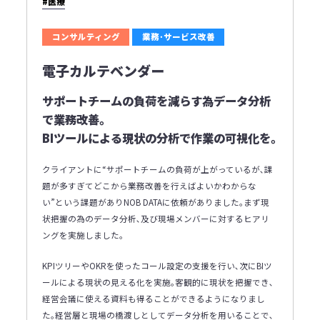
#医療
コンサルティング
業務･サービス改善
電子カルテベンダー
サポートチームの負荷を減らす為データ分析
で業務改善｡
BIツールによる現状の分析で作業の可視化を｡
クライアントに“サポートチームの負荷が上がっているが､課
題が多すぎてどこから業務改善を行えばよいかわからな
い”という課題がありNOB DATAに依頼がありました｡まず現
状把握の為のデータ分析､及び現場メンバーに対するヒアリ
ングを実施しました｡
KPIツリーやOKRを使ったコール設定の支援を行い､次にBIツ
ールによる現状の見える化を実施｡客観的に現状を把握でき､
経営会議に使える資料も得ることができるようになりまし
た｡経営層と現場の橋渡しとしてデータ分析を用いることで､