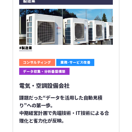
製造業
#製造業
コンサルティング
業務･サービス改善
データ収集・分析基盤構築
電気・空調設備会社
課題だった“データを活用した自動見積
り”への第一歩｡
中期経営計画で先端技術・IT技術による合
理化と省力化が反映｡