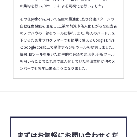
の集約を行い､BIツールによる可視化を行いました｡
その後pythonを用いて在庫の最適化､及び発注パターンの
自動提案機能を開発し､工数の削減や俗人化しがちな担当者
のノウハウの一部をツールに移行｡また､導入のハードルを
下げるため非プログラマーでも簡単に使えるGoogle Drive
とGoogle corab上で動作する分析ツールを提供しました｡
結果､BIツールを用いた効率的な会議の実現や､分析ツール
を用いることでこれまで属人化していた発注業務が他のメ
ンバーでも実施出来るようになりました｡
まずはお気軽にお問い合わせくだ