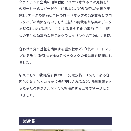
クライアント企業の担当者間でバラつきがあった見積もり
の統一と作成スピードを上げる為に､NOB DATAが支援を実
施し､データの整備と全体のロードマップの策定支援とプロ
トタイプの構築を行いました｡過去の見積もり結果のデータ
を整備し､まずはBIツールによる見える化の実施､そして類
似の案件の効率的な発見をクラスタリングの手法にて実現｡
合わせて分析基盤を構築する重要性など､今後のロードマッ
プを提示し､取引先で進めるべきタスクの優先度を明確にし
ました｡
結果として中期経営計画の中に先端技術・IT技術による合
理化や省力化といった視点が反映されるなど､長年課題であ
った全社のデジタル化・AI化を推進する上での第一歩とな
りました｡
製造業