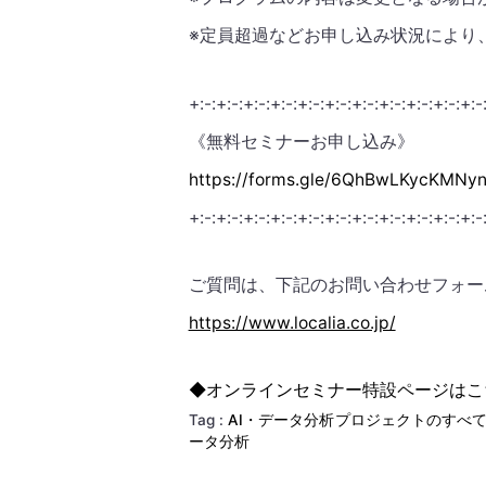
※定員超過などお申し込み状況により
+:-:+:-:+:-:+:-:+:-:+:-:+:-:+:-:+:-:+:-:+:
《無料セミナーお申し込み》
https://forms.gle/6QhBwLKycKMNy
+:-:+:-:+:-:+:-:+:-:+:-:+:-:+:-:+:-:+:-:+:
ご質問は、下記のお問い合わせフォー
https://www.localia.co.jp/
◆オンラインセミナー特設ページはこ
Tag :
AI・データ分析プロジェクトのすべ
ータ分析