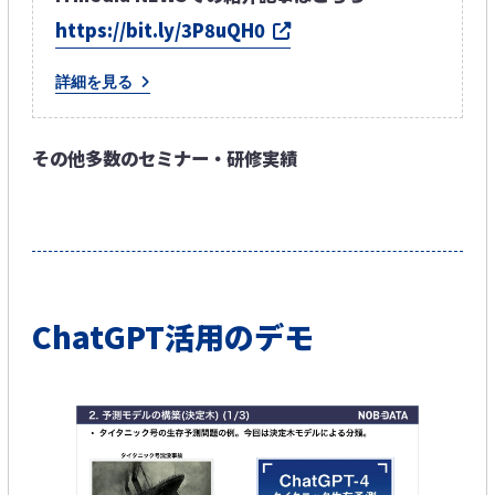
https://bit.ly/3P8uQH0​
詳細を見る
その他多数のセミナー・研修実績​
ChatGPT活用のデモ